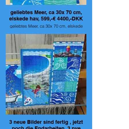
geliebtes Meer, ca 30x 70 cm,
elskede hav, 599,-€ 4400,-DKK
geliebtes Meer, ca 30x 70 cm, elskede
hav, 599,-€ 4400,-DKK
3 neue Bilder sind fertig , jetzt
noch die Endarbeiten. 3 nye