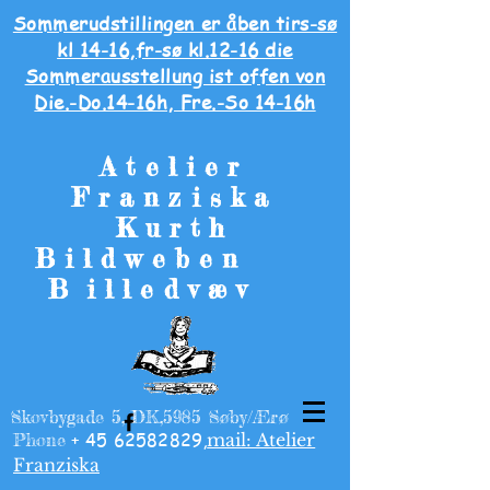
Sommerudstillingen er åben tirs-sø
kl 14-16,fr-sø kl.12-16 die
Sommerausstellung ist offen von
Die.-Do.14-16h, Fre.-So 14-16h
Atelier
Franziska
Kurth
Bildweben
B
illedvæv
Skovbygade 5, DK,5985 Søby/Ærø
+
45 62582829
,
Phone
mail: Atelier
Franziska