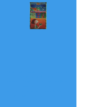
...Morgen dort
Willkommen, hier kann
man Bilder sofort
kaufen
Diese Bilder können Sie sofort und direkt
kaufen ohne Wartezeit!
Vielleicht fragen Sie sich, was Größe mit
dem Preis zu tun hat?
Natürlich hat eine bestimmte Größe ihren
Preis, aber zusätzlich ist auch sehr
bestimmend, wie aufwendig das Bild ist, in
Idee und Ausarbeitung.