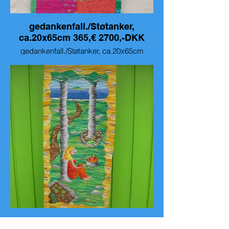
gedankenfall./Støtanker,
ca.20x65cm 365,€ 2700,-DKK
gedankenfall./Støtanker, ca.20x65cm
365,€ 2700,-DKK
Mein Garten am Meer, 599,-€ Min