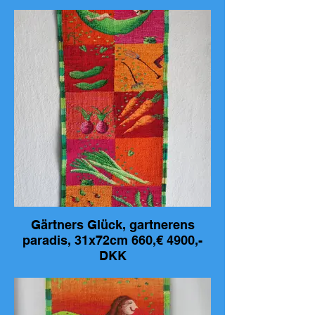
70cm, 599,-€, 4400,-DKK
Gärtners Glück, gartnerens
paradis, 31x72cm 660,€ 4900,-
DKK
Gärtners Glück, gartnerens paradis,
31x72cm 660,€ 4900,-DKK