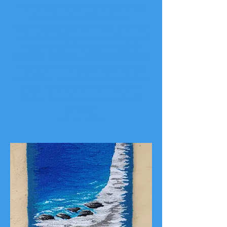
Die Farbqualität der Fotos kann etwas
abweichend vom Original sein,
kommt diesem aber sehr nahe, sieht auf
jeden Fall in Natura immer schöner aus!
NEUE BILDER WERDEN LAUFEND
GEWEBT , NYE BILLEDER ER PÅ VEJEN
Wenn Sie ein Bild kaufen möchten oder
mehr Fotos, sowie Informationen haben
wollen, rufen Sie an
+45 62582829
,
klicken Sie unten um mir eine Email
schicken:
mail hier klicken