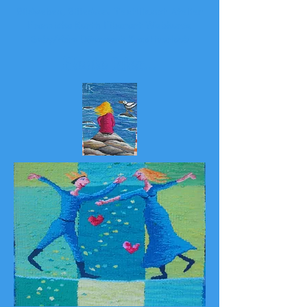
Bildweben, Billedvæv Textilkunst Atelier
Franziska Kurth Fiberart Webkurse
Søby/Ærø Dänemark Kreativurlaub
Heute hier
...